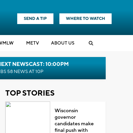
SEND A TIP
WHERE TO WATCH
WMLW
M
E
TV
ABOUT US
NEXT NEWSCAST: 10:00PM
BS 58 NEWS AT 10P
TOP STORIES
Wisconsin
governor
candidates make
final push with