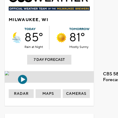
MILWAUKEE, WI
TODAY
TOMORROW
85°
81°
Rain at Night
Mostly Sunny
7 DAY FORECAST
CBS 58
Foreca
RADAR
MAPS
CAMERAS