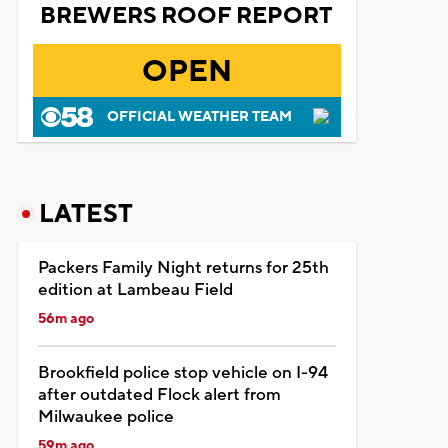
BREWERS ROOF REPORT
OPEN
OFFICIAL WEATHER TEAM
LATEST
Packers Family Night returns for 25th
edition at Lambeau Field
56m ago
Brookfield police stop vehicle on I-94
after outdated Flock alert from
Milwaukee police
59m ago