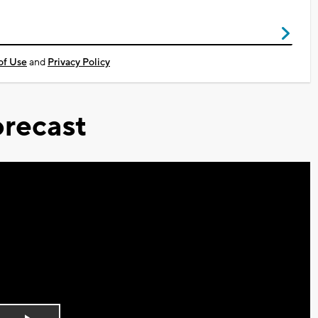
of Use
and
Privacy Policy
recast