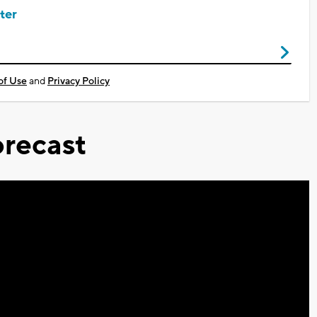
ter
of Use
and
Privacy Policy
recast