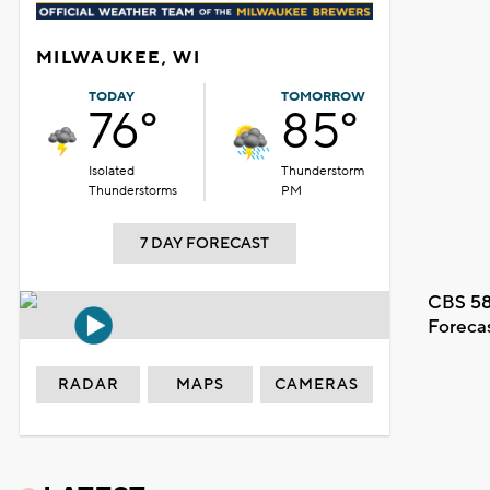
MILWAUKEE, WI
TODAY
TOMORROW
76°
85°
Isolated
Thunderstorm
Thunderstorms
PM
7 DAY FORECAST
CBS 58
Foreca
RADAR
MAPS
CAMERAS