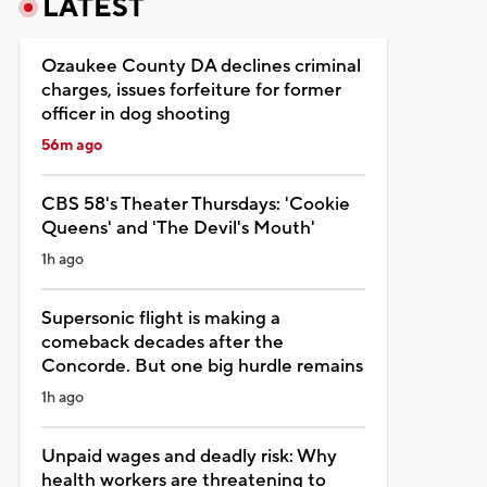
LATEST
Ozaukee County DA declines criminal
charges, issues forfeiture for former
officer in dog shooting
56m ago
CBS 58's Theater Thursdays: 'Cookie
Queens' and 'The Devil's Mouth'
1h ago
Supersonic flight is making a
comeback decades after the
Concorde. But one big hurdle remains
1h ago
Unpaid wages and deadly risk: Why
health workers are threatening to