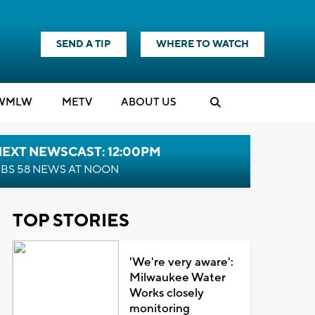
SEND A TIP
WHERE TO WATCH
WMLW
M
E
TV
ABOUT US
NEXT NEWSCAST: 12:00PM
BS 58 NEWS AT NOON
TOP STORIES
'We're very aware':
Milwaukee Water
Works closely
monitoring