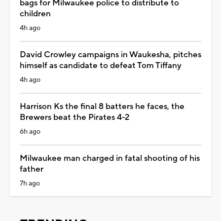
bags for Milwaukee police to distribute to
children
4h ago
David Crowley campaigns in Waukesha, pitches
himself as candidate to defeat Tom Tiffany
4h ago
Harrison Ks the final 8 batters he faces, the
Brewers beat the Pirates 4-2
6h ago
Milwaukee man charged in fatal shooting of his
father
7h ago