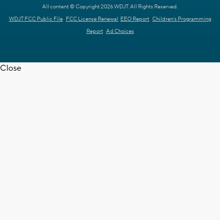
All content © Copyright 2026 WDJT. All Rights Reserved.
WDJT FCC Public File
FCC License Renewal
EEO Report
Children's Programming
Report
Ad Choices
Close