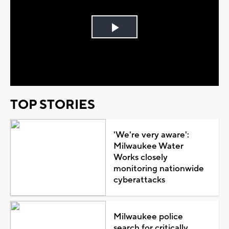
Play
Video
TOP STORIES
'We're very aware':
Milwaukee Water
Works closely
monitoring nationwide
cyberattacks
Milwaukee police
search for critically