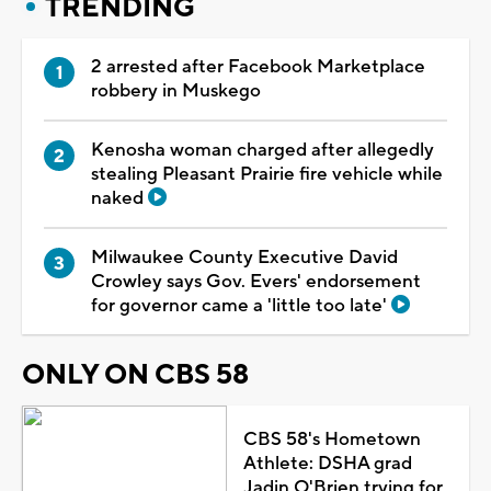
TRENDING
2 arrested after Facebook Marketplace
robbery in Muskego
Kenosha woman charged after allegedly
stealing Pleasant Prairie fire vehicle while
naked
Milwaukee County Executive David
Crowley says Gov. Evers' endorsement
for governor came a 'little too late'
ONLY ON CBS 58
CBS 58's Hometown
Athlete: DSHA grad
Jadin O'Brien trying for