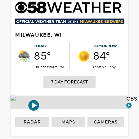
MILWAUKEE, WI
TODAY
TOMORROW
85°
84°
Thunderstorm PM
Mostly Sunny
7 DAY FORECAST
CBS 
RADAR
MAPS
CAMERAS