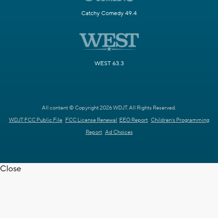
Catchy Comedy 49.4
WEST 63.3
All content © Copyright 2026 WDJT. All Rights Reserved.
WDJT FCC Public File
FCC License Renewal
EEO Report
Children's Programming
Report
Ad Choices
Close