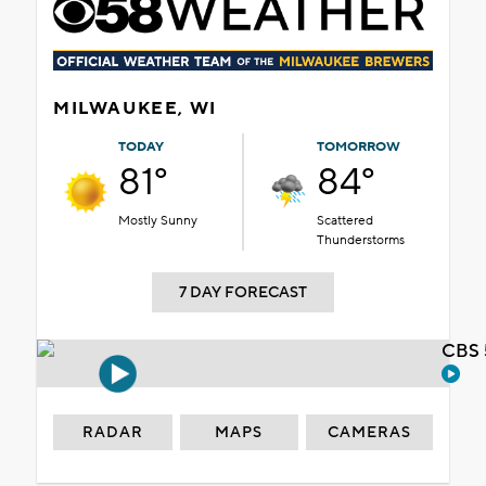
MILWAUKEE, WI
TODAY
TOMORROW
81°
84°
Mostly Sunny
Scattered
Thunderstorms
7 DAY FORECAST
CBS 
RADAR
MAPS
CAMERAS