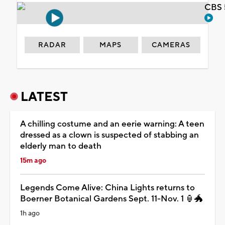
CBS 
RADAR
MAPS
CAMERAS
LATEST
A chilling costume and an eerie warning: A teen
dressed as a clown is suspected of stabbing an
elderly man to death
15m ago
Legends Come Alive: China Lights returns to
Boerner Botanical Gardens Sept. 11-Nov. 1 🏮🐲
1h ago