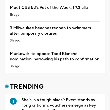
Meet CBS 58's Pet of the Week: T'Challa
1h ago
3 Milwaukee beaches reopen to swimmers
after temporary closures
3h ago
Murkowski to oppose Todd Blanche
nomination, narrowing his path to confirmation
3h ago
TRENDING
'She's in a tough place': Evers stands by
Hong criticism; vouchers emerge as key