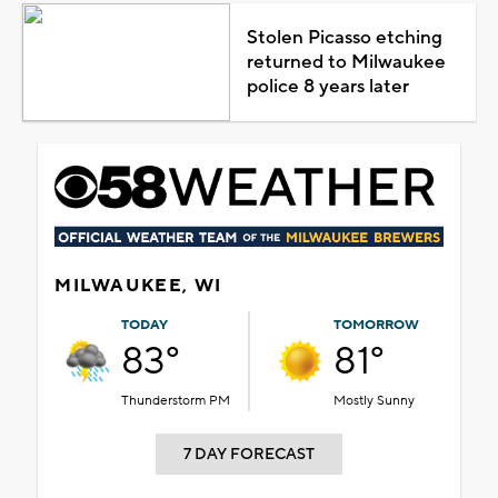
Stolen Picasso etching
returned to Milwaukee
police 8 years later
MILWAUKEE, WI
TODAY
TOMORROW
83°
81°
Thunderstorm PM
Mostly Sunny
7 DAY FORECAST