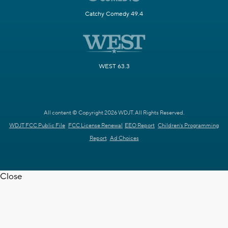
Catchy Comedy 49.4
WEST 63.3
All content © Copyright 2026 WDJT. All Rights Reserved.
WDJT FCC Public File
FCC License Renewal
EEO Report
Children's Programming
Report
Ad Choices
Close