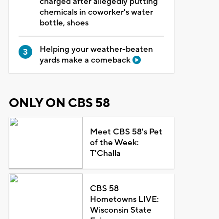
charged after allegedly putting
chemicals in coworker's water
bottle, shoes
Helping your weather-beaten
yards make a comeback
ONLY ON CBS 58
Meet CBS 58's Pet
of the Week:
T'Challa
CBS 58
Hometowns LIVE:
Wisconsin State