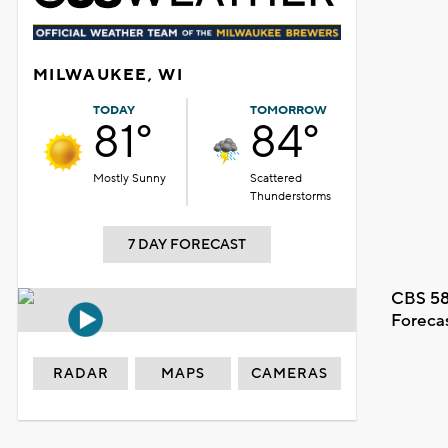
MILWAUKEE, WI
TODAY
TOMORROW
81°
84°
Mostly Sunny
Scattered
Thunderstorms
7 DAY FORECAST
CBS 58
Foreca
RADAR
MAPS
CAMERAS