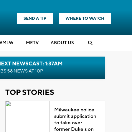
SEND A TIP
WHERE TO WATCH
WMLW
M
E
TV
ABOUT US
EXT NEWSCAST: 1:37AM
BS 58 NEWS AT 10P
TOP STORIES
Milwaukee police
submit application
to take over
former Duke's on