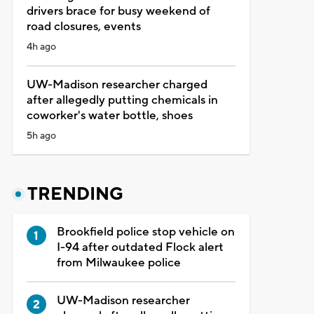
drivers brace for busy weekend of
road closures, events
4h ago
UW-Madison researcher charged
after allegedly putting chemicals in
coworker's water bottle, shoes
5h ago
TRENDING
Brookfield police stop vehicle on
I-94 after outdated Flock alert
from Milwaukee police
UW-Madison researcher