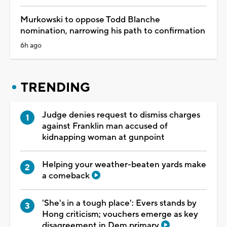
Murkowski to oppose Todd Blanche
nomination, narrowing his path to confirmation
6h ago
TRENDING
Judge denies request to dismiss charges
against Franklin man accused of
kidnapping woman at gunpoint
Helping your weather-beaten yards make
a comeback
'She's in a tough place': Evers stands by
Hong criticism; vouchers emerge as key
disagreement in Dem primary