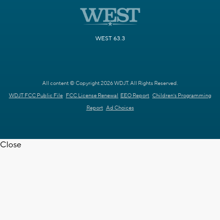
WEST 63.3
All content © Copyright 2026 WDJT. All Rights Reserved.
WDJT FCC Public File
FCC License Renewal
EEO Report
Children's Programming
Report
Ad Choices
Close