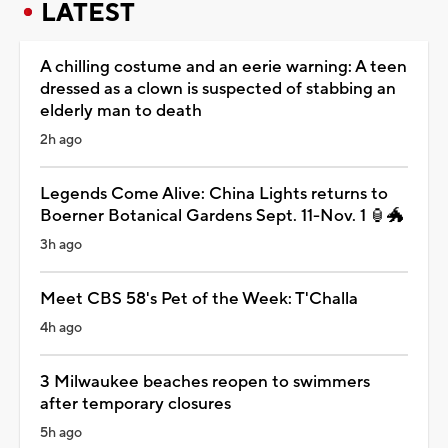
LATEST
A chilling costume and an eerie warning: A teen
dressed as a clown is suspected of stabbing an
elderly man to death
2h ago
Legends Come Alive: China Lights returns to
Boerner Botanical Gardens Sept. 11-Nov. 1 🏮🐲
3h ago
Meet CBS 58's Pet of the Week: T'Challa
4h ago
3 Milwaukee beaches reopen to swimmers
after temporary closures
5h ago