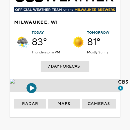
MILWAUKEE, WI
TODAY
TOMORROW
83°
81°
Thunderstorm PM
Mostly Sunny
7 DAY FORECAST
CBS 
RADAR
MAPS
CAMERAS