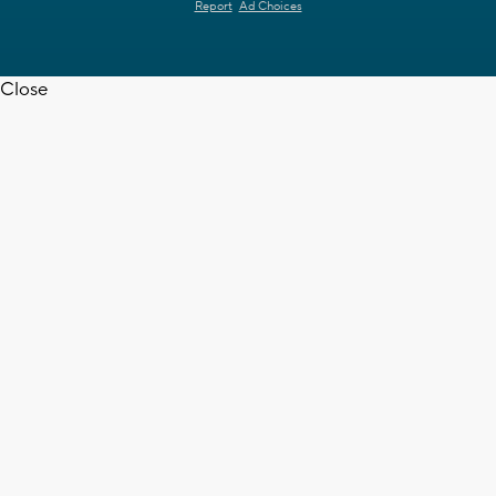
Report
Ad Choices
Close