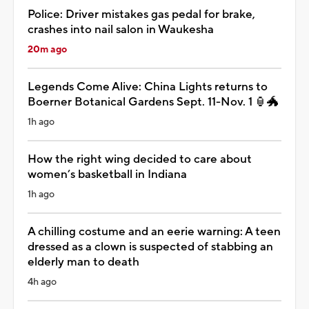
Police: Driver mistakes gas pedal for brake,
crashes into nail salon in Waukesha
20m ago
Legends Come Alive: China Lights returns to
Boerner Botanical Gardens Sept. 11-Nov. 1 🏮🐲
1h ago
How the right wing decided to care about
women’s basketball in Indiana
1h ago
A chilling costume and an eerie warning: A teen
dressed as a clown is suspected of stabbing an
elderly man to death
4h ago