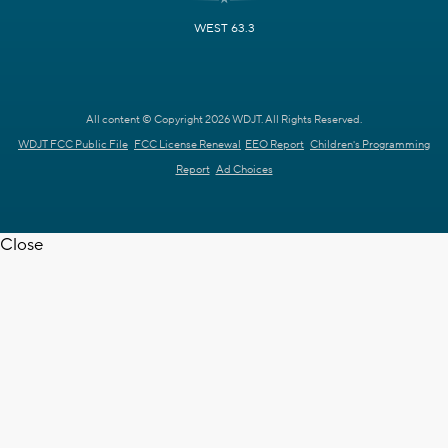
WEST 63.3
All content © Copyright 2026 WDJT. All Rights Reserved.
WDJT FCC Public File
FCC License Renewal
EEO Report
Children's Programming
Report
Ad Choices
Close