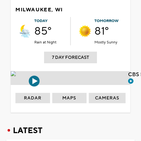
MILWAUKEE, WI
TODAY
TOMORROW
85°
81°
Rain at Night
Mostly Sunny
7 DAY FORECAST
CBS 
RADAR
MAPS
CAMERAS
LATEST