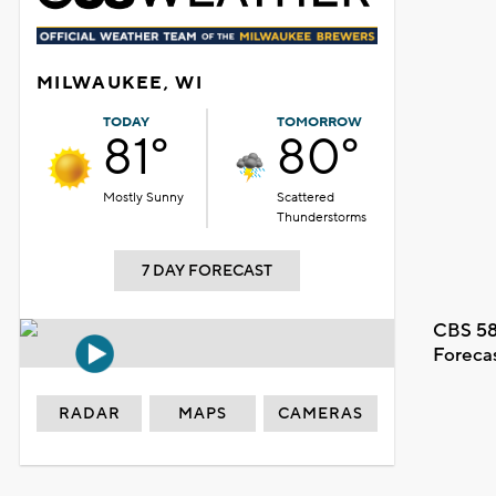
MILWAUKEE, WI
TODAY
TOMORROW
81°
80°
Mostly Sunny
Scattered
Thunderstorms
7 DAY FORECAST
CBS 58
Foreca
RADAR
MAPS
CAMERAS