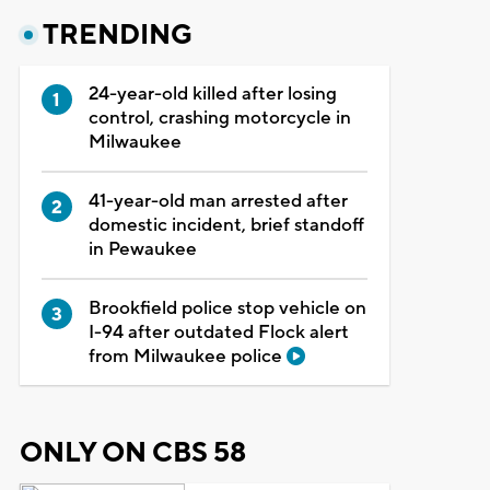
TRENDING
24-year-old killed after losing
control, crashing motorcycle in
Milwaukee
41-year-old man arrested after
domestic incident, brief standoff
in Pewaukee
Brookfield police stop vehicle on
I-94 after outdated Flock alert
from Milwaukee police
ONLY ON CBS 58