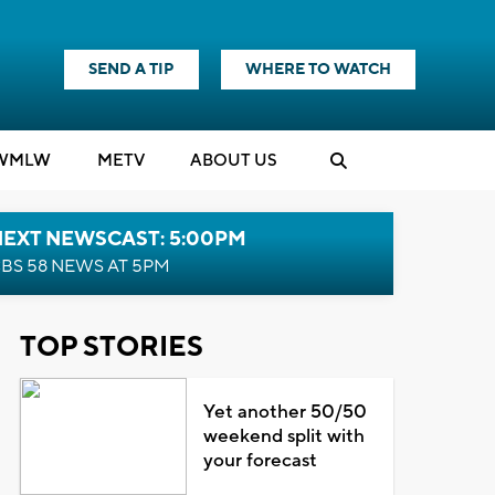
SEND A TIP
WHERE TO WATCH
WMLW
M
E
TV
ABOUT US
NEXT NEWSCAST: 5:00PM
BS 58 NEWS AT 5PM
TOP STORIES
Yet another 50/50
weekend split with
your forecast