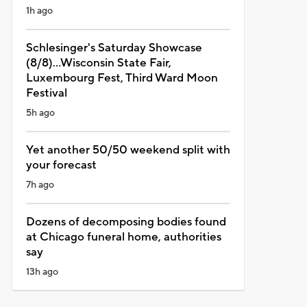
1h ago
Schlesinger's Saturday Showcase
(8/8)...Wisconsin State Fair,
Luxembourg Fest, Third Ward Moon
Festival
5h ago
Yet another 50/50 weekend split with
your forecast
7h ago
Dozens of decomposing bodies found
at Chicago funeral home, authorities
say
13h ago