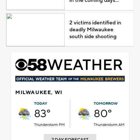
in the coming days...
2 victims identified in
deadly Milwaukee
south side shooting
MILWAUKEE, WI
TODAY
TOMORROW
83°
80°
Thunderstorm PM
Thunderstorm AM
7 DAY FORECAST