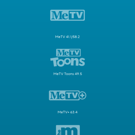
MeTV 41.1/58.2
MeTV Toons 49.5
MeTV+ 63.4