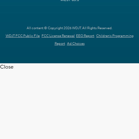
All content © Copyright 2026 WDJT. All Rights Reserved.
WDJT FCC Public File
FCC License Renewal
EEO Report
Children's Programming
Report
Ad Choices
Close