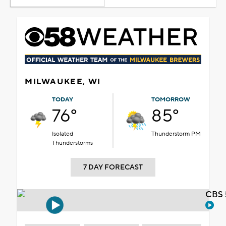
MILWAUKEE, WI
TODAY
TOMORROW
76°
85°
Isolated
Thunderstorm PM
Thunderstorms
7 DAY FORECAST
CBS 