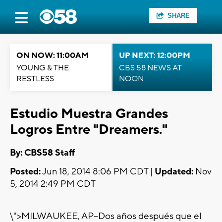
SHARE
ON NOW: 11:00AM
UP NEXT: 12:00PM
YOUNG & THE
CBS 58 NEWS AT
RESTLESS
NOON
Estudio Muestra Grandes
Logros Entre "Dreamers."
By: CBS58 Staff
Posted:
Jun 18, 2014 8:06 PM CDT |
Updated:
Nov
5, 2014 2:49 PM CDT
\">MILWAUKEE, AP--Dos años después que el