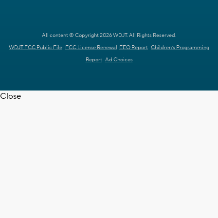
All content © Copyright 2026 WDJT. All Rights Reserved.
WDJT FCC Public File
FCC License Renewal
EEO Report
Children's Programming
Report
Ad Choices
Close