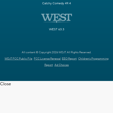
Catchy Comedy 49.4
WEST 63.3
All content © Copyright 2026 WDJT. All Rights Reserved.
WDJT FCC Public File
FCC License Renewal
EEO Report
Children's Programming
Report
Ad Choices
Close