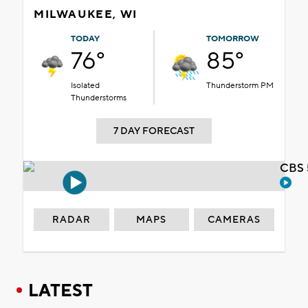
MILWAUKEE, WI
TODAY
TOMORROW
76°
85°
Isolated
Thunderstorm PM
Thunderstorms
7 DAY FORECAST
CBS 
RADAR
MAPS
CAMERAS
LATEST