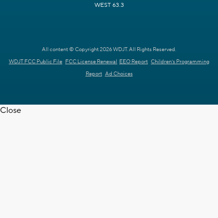
WEST 63.3
All content © Copyright 2026 WDJT. All Rights Reserved.
WDJT FCC Public File
FCC License Renewal
EEO Report
Children's Programming
Report
Ad Choices
Close