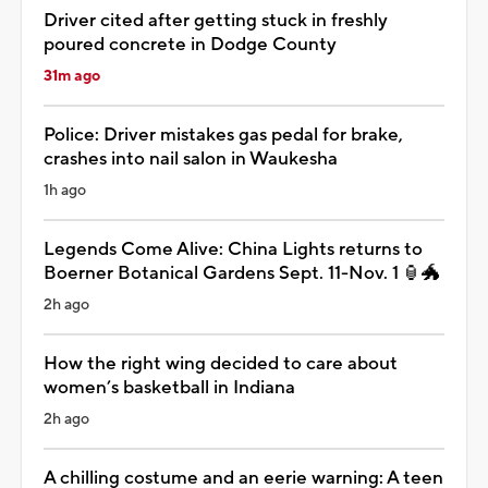
Driver cited after getting stuck in freshly
poured concrete in Dodge County
31m ago
Police: Driver mistakes gas pedal for brake,
crashes into nail salon in Waukesha
1h ago
Legends Come Alive: China Lights returns to
Boerner Botanical Gardens Sept. 11-Nov. 1 🏮🐲
2h ago
How the right wing decided to care about
women’s basketball in Indiana
2h ago
A chilling costume and an eerie warning: A teen