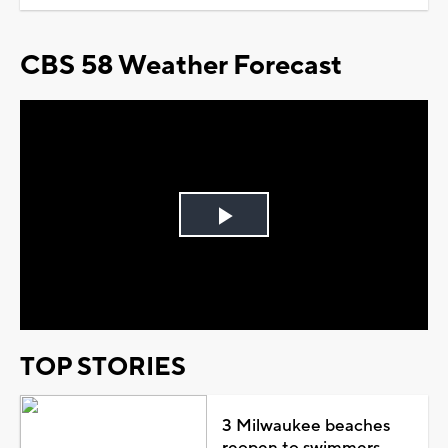
CBS 58 Weather Forecast
Play
Video
TOP STORIES
3 Milwaukee beaches
reopen to swimmers