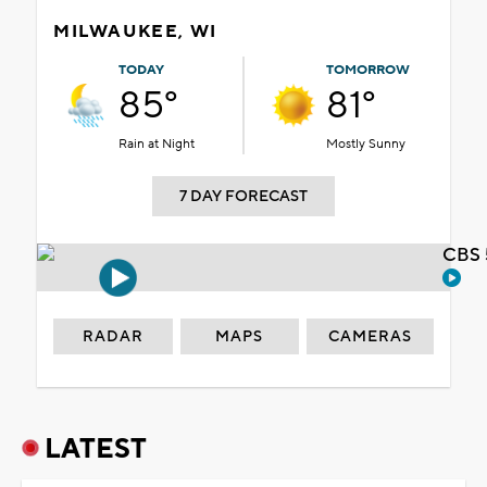
MILWAUKEE, WI
TODAY
TOMORROW
85°
81°
Rain at Night
Mostly Sunny
7 DAY FORECAST
CBS 
RADAR
MAPS
CAMERAS
LATEST