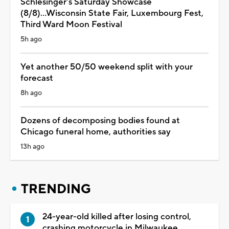
Schlesinger's Saturday Showcase
(8/8)...Wisconsin State Fair, Luxembourg Fest,
Third Ward Moon Festival
5h ago
Yet another 50/50 weekend split with your
forecast
8h ago
Dozens of decomposing bodies found at
Chicago funeral home, authorities say
13h ago
TRENDING
24-year-old killed after losing control,
crashing motorcycle in Milwaukee