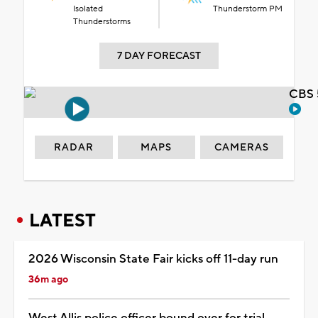
Isolated
Thunderstorm PM
Thunderstorms
7 DAY FORECAST
CBS 
RADAR
MAPS
CAMERAS
LATEST
2026 Wisconsin State Fair kicks off 11-day run
36m ago
West Allis police officer bound over for trial