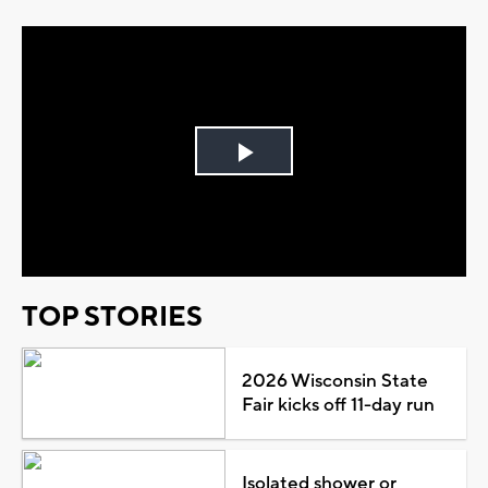
Play
Video
TOP STORIES
2026 Wisconsin State
Fair kicks off 11-day run
Isolated shower or