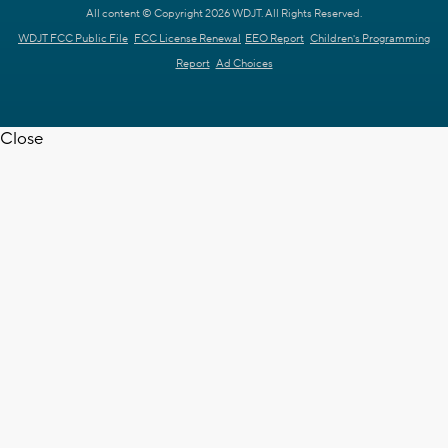
All content © Copyright 2026 WDJT. All Rights Reserved.
WDJT FCC Public File
FCC License Renewal
EEO Report
Children's Programming
Report
Ad Choices
Close