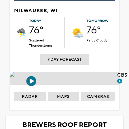
MILWAUKEE, WI
TODAY
TOMORROW
76°
76°
Scattered
Partly Cloudy
Thunderstorms
7 DAY FORECAST
CBS 
RADAR
MAPS
CAMERAS
BREWERS ROOF REPORT