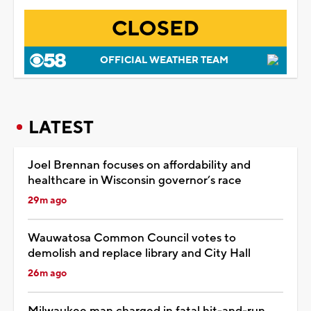
CLOSED
OFFICIAL WEATHER TEAM
LATEST
Joel Brennan focuses on affordability and
healthcare in Wisconsin governor’s race
29m ago
Wauwatosa Common Council votes to
demolish and replace library and City Hall
26m ago
Milwaukee man charged in fatal hit-and-run