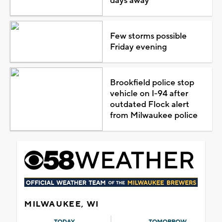
days away
Few storms possible
Friday evening
Brookfield police stop
vehicle on I-94 after
outdated Flock alert
from Milwaukee police
MILWAUKEE, WI
TODAY
TOMORROW