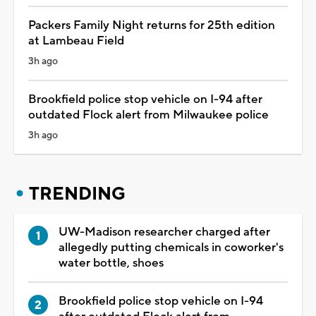
Packers Family Night returns for 25th edition
at Lambeau Field
3h ago
Brookfield police stop vehicle on I-94 after
outdated Flock alert from Milwaukee police
3h ago
TRENDING
UW-Madison researcher charged after
allegedly putting chemicals in coworker's
water bottle, shoes
Brookfield police stop vehicle on I-94