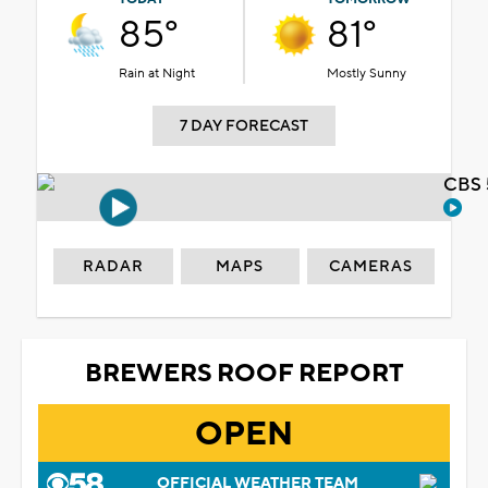
85°
81°
Rain at Night
Mostly Sunny
7 DAY FORECAST
CBS 
RADAR
MAPS
CAMERAS
BREWERS ROOF REPORT
OPEN
OFFICIAL WEATHER TEAM