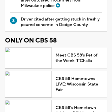
after outdated Flock alert from
Milwaukee police
Driver cited after getting stuck in freshly
poured concrete in Dodge County
ONLY ON CBS 58
Meet CBS 58's Pet of
the Week: T'Challa
CBS 58 Hometowns
LIVE: Wisconsin State
Fair
CBS 58's Hometown