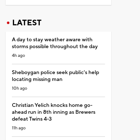
LATEST
A day to stay weather aware with
storms possible throughout the day
4h ago
Sheboygan police seek public's help
locating missing man
10h ago
Christian Yelich knocks home go-
ahead run in 8th inning as Brewers
defeat Twins 4-3
11h ago