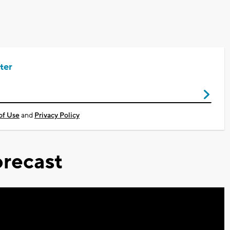
ter
of Use
and
Privacy Policy
recast