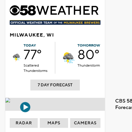
MILWAUKEE, WI
TODAY
TOMORROW
77°
80°
Scattered
Thunderstorm
Thunderstorms
7 DAY FORECAST
CBS 58
Foreca
RADAR
MAPS
CAMERAS