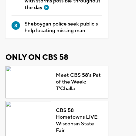
with storms possible throughout
the day
Sheboygan police seek public's
help locating missing man
ONLY ON CBS 58
Meet CBS 58's Pet
of the Week:
T'Challa
CBS 58
Hometowns LIVE:
Wisconsin State
Fair