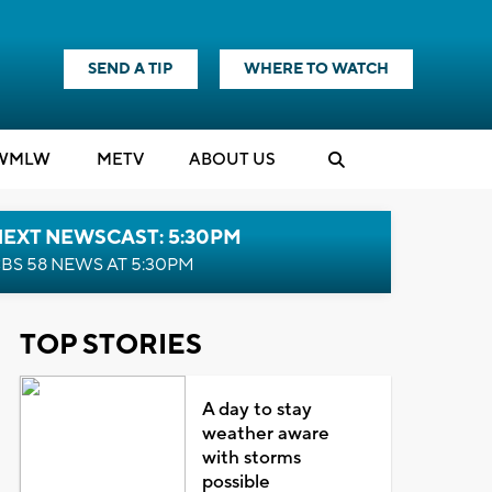
SEND A TIP
WHERE TO WATCH
WMLW
M
E
TV
ABOUT US
NEXT NEWSCAST: 5:30PM
BS 58 NEWS AT 5:30PM
TOP STORIES
A day to stay
weather aware
with storms
possible