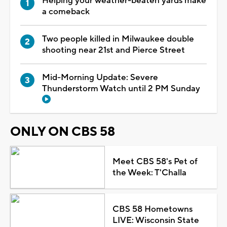
Helping your weather-beaten yards make
a comeback
Two people killed in Milwaukee double
shooting near 21st and Pierce Street
Mid-Morning Update: Severe
Thunderstorm Watch until 2 PM Sunday
ONLY ON CBS 58
Meet CBS 58's Pet of
the Week: T'Challa
CBS 58 Hometowns
LIVE: Wisconsin State