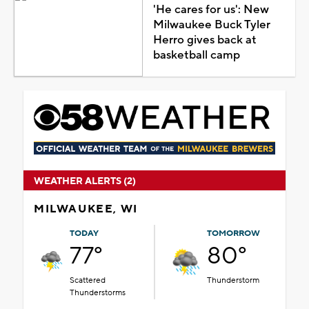
'He cares for us': New
Milwaukee Buck Tyler
Herro gives back at
basketball camp
WEATHER ALERTS (2)
MILWAUKEE, WI
TODAY
TOMORROW
77°
80°
Scattered
Thunderstorm
Thunderstorms