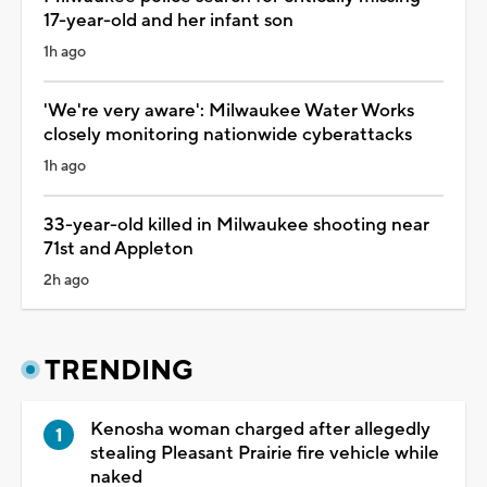
17-year-old and her infant son
1h ago
'We're very aware': Milwaukee Water Works
closely monitoring nationwide cyberattacks
1h ago
33-year-old killed in Milwaukee shooting near
71st and Appleton
2h ago
TRENDING
Kenosha woman charged after allegedly
stealing Pleasant Prairie fire vehicle while
naked