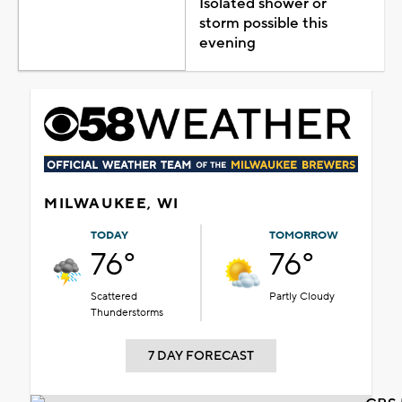
Isolated shower or
storm possible this
evening
MILWAUKEE, WI
TODAY
TOMORROW
76°
76°
Scattered
Partly Cloudy
Thunderstorms
7 DAY FORECAST