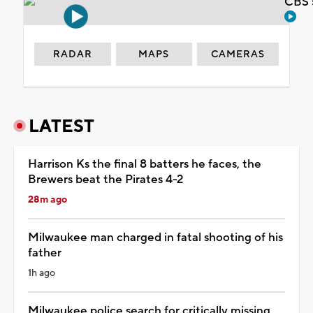
CBS 
RADAR
MAPS
CAMERAS
LATEST
Harrison Ks the final 8 batters he faces, the
Brewers beat the Pirates 4-2
28m ago
Milwaukee man charged in fatal shooting of his
father
1h ago
Milwaukee police search for critically missing