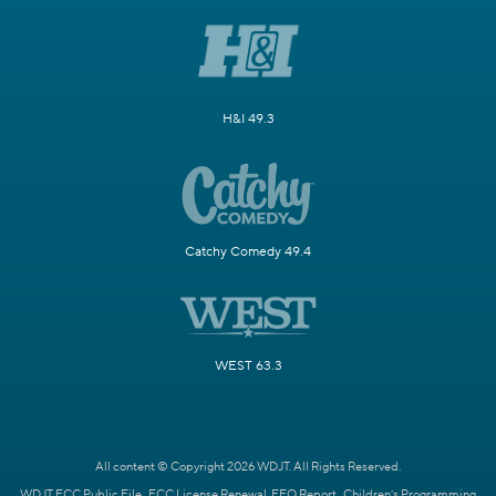
H&I 49.3
Catchy Comedy 49.4
WEST 63.3
All content © Copyright 2026 WDJT. All Rights Reserved.
WDJT FCC Public File
FCC License Renewal
EEO Report
Children's Programming