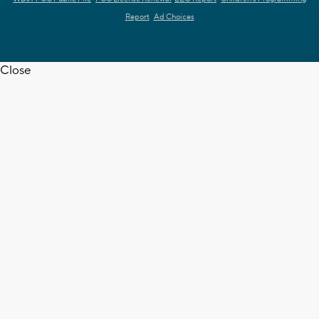
Report
Ad Choices
Close