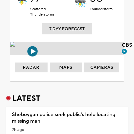
Scattered
Thunderstorm
Thunderstorms
7 DAY FORECAST
CBS 
RADAR
MAPS
CAMERAS
LATEST
Sheboygan police seek public's help locating
missing man
7h ago