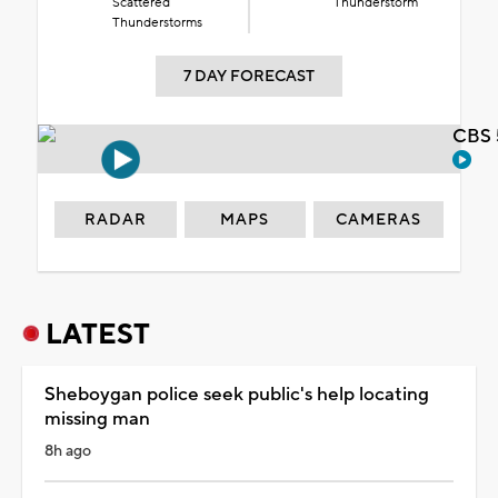
Scattered
Thunderstorm
Thunderstorms
7 DAY FORECAST
CBS 
RADAR
MAPS
CAMERAS
LATEST
Sheboygan police seek public's help locating
missing man
8h ago