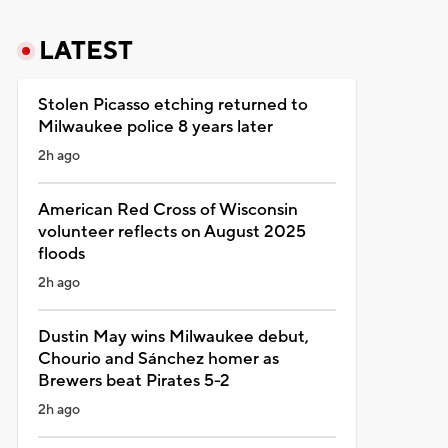
LATEST
Stolen Picasso etching returned to
Milwaukee police 8 years later
2h ago
American Red Cross of Wisconsin
volunteer reflects on August 2025
floods
2h ago
Dustin May wins Milwaukee debut,
Chourio and Sánchez homer as
Brewers beat Pirates 5-2
2h ago