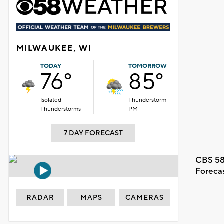
MILWAUKEE, WI
TODAY
TOMORROW
76°
85°
Isolated
Thunderstorm
Thunderstorms
PM
7 DAY FORECAST
CBS 58
Foreca
RADAR
MAPS
CAMERAS