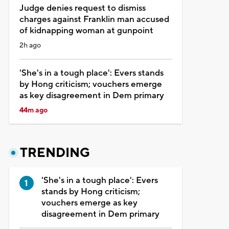
Judge denies request to dismiss
charges against Franklin man accused
of kidnapping woman at gunpoint
2h ago
'She's in a tough place': Evers stands
by Hong criticism; vouchers emerge
as key disagreement in Dem primary
44m ago
TRENDING
'She's in a tough place': Evers
stands by Hong criticism;
vouchers emerge as key
disagreement in Dem primary