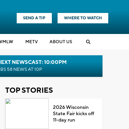
SEND A TIP
WHERE TO WATCH
WMLW
M
E
TV
ABOUT US
NEXT NEWSCAST: 10:00PM
BS 58 NEWS AT 10P
TOP STORIES
2026 Wisconsin
State Fair kicks off
11-day run