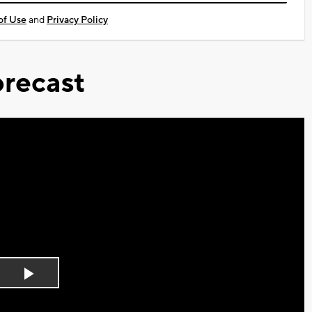
of Use
and
Privacy Policy
recast
Play