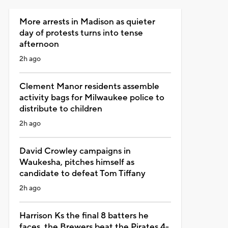
More arrests in Madison as quieter
day of protests turns into tense
afternoon
2h ago
Clement Manor residents assemble
activity bags for Milwaukee police to
distribute to children
2h ago
David Crowley campaigns in
Waukesha, pitches himself as
candidate to defeat Tom Tiffany
2h ago
Harrison Ks the final 8 batters he
faces, the Brewers beat the Pirates 4-