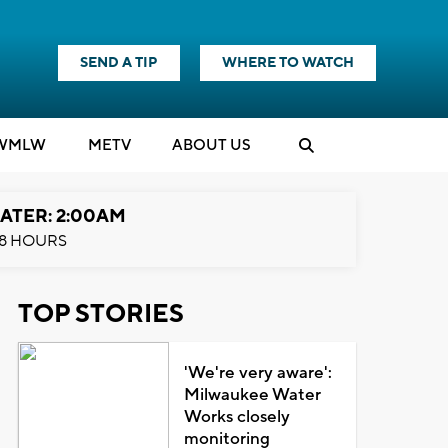
SEND A TIP
WHERE TO WATCH
WMLW
M
E
TV
ABOUT US
ATER: 2:00AM
8 HOURS
TOP STORIES
'We're very aware':
Milwaukee Water
Works closely
monitoring