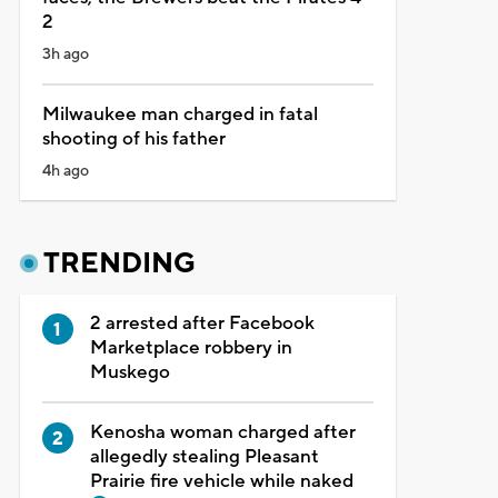
2
3h ago
Milwaukee man charged in fatal
shooting of his father
4h ago
TRENDING
2 arrested after Facebook
Marketplace robbery in
Muskego
Kenosha woman charged after
allegedly stealing Pleasant
Prairie fire vehicle while naked