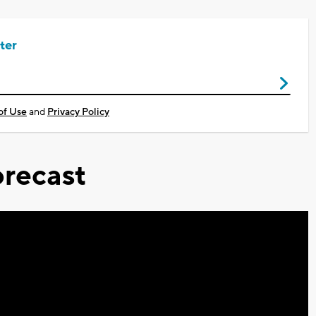
ter
of Use
and
Privacy Policy
recast