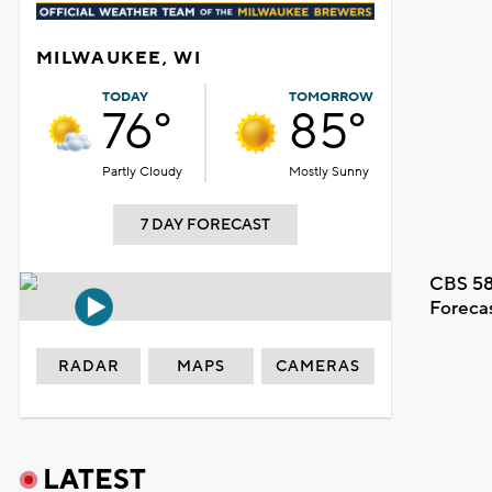
MILWAUKEE, WI
TODAY
TOMORROW
76°
85°
Partly Cloudy
Mostly Sunny
7 DAY FORECAST
CBS 58
Foreca
RADAR
MAPS
CAMERAS
LATEST