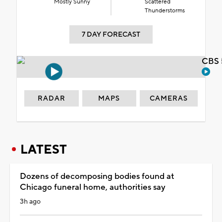
Mostly Sunny
Scattered
Thunderstorms
7 DAY FORECAST
CBS 
RADAR
MAPS
CAMERAS
LATEST
Dozens of decomposing bodies found at
Chicago funeral home, authorities say
3h ago