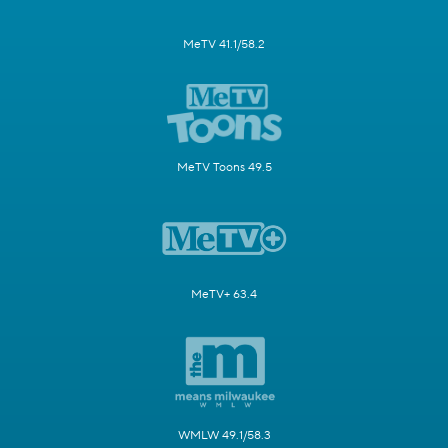
MeTV 41.1/58.2
MeTV Toons 49.5
MeTV+ 63.4
WMLW 49.1/58.3