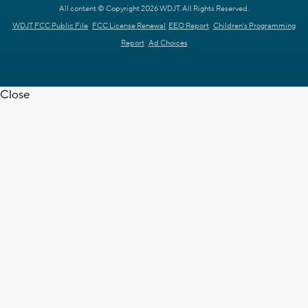
All content © Copyright 2026 WDJT. All Rights Reserved.
WDJT FCC Public File
FCC License Renewal
EEO Report
Children's Programming
Report
Ad Choices
Close