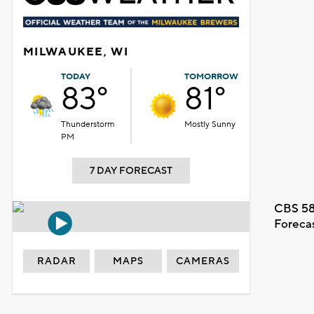
MILWAUKEE, WI
TODAY
TOMORROW
83°
81°
Thunderstorm
Mostly Sunny
PM
7 DAY FORECAST
CBS 58
Foreca
RADAR
MAPS
CAMERAS