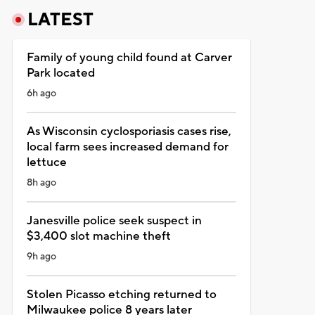
LATEST
Family of young child found at Carver
Park located
6h ago
As Wisconsin cyclosporiasis cases rise,
local farm sees increased demand for
lettuce
8h ago
Janesville police seek suspect in
$3,400 slot machine theft
9h ago
Stolen Picasso etching returned to
Milwaukee police 8 years later