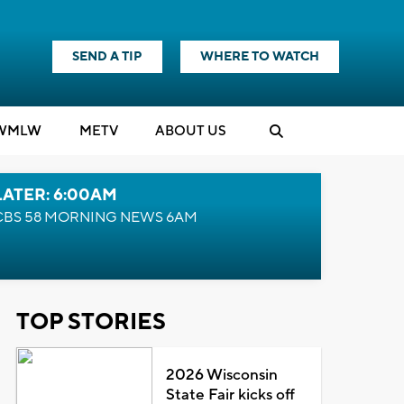
SEND A TIP
WHERE TO WATCH
WMLW
M
E
TV
ABOUT US
LATER: 6:00AM
CBS 58 MORNING NEWS 6AM
TOP STORIES
2026 Wisconsin
State Fair kicks off