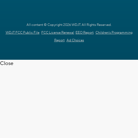
All content © Copyright 2026 WDJT. All Rights Reserved.
WDJT FCC Public File
FCC License Renewal
EEO Report
Children's Programming
Report
Ad Choices
Close