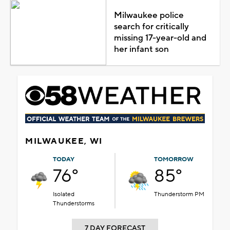
Milwaukee police
search for critically
missing 17-year-old and
her infant son
MILWAUKEE, WI
TODAY
TOMORROW
76°
85°
Isolated
Thunderstorm PM
Thunderstorms
7 DAY FORECAST