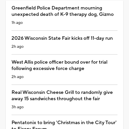
Greenfield Police Department mourning
unexpected death of K-9 therapy dog, Gizmo
1h ago
2026 Wisconsin State Fair kicks off 11-day run
2h ago
West Allis police officer bound over for trial
following excessive force charge
2h ago
Real Wisconsin Cheese Grill to randomly give
away 15 sandwiches throughout the fair
3h ago
Pentatonix to bring 'Christmas in the City Tour'
to Fiserv Forum