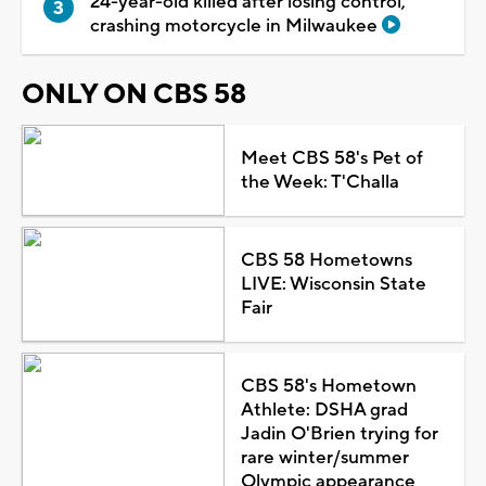
24-year-old killed after losing control,
crashing motorcycle in Milwaukee
ONLY ON CBS 58
Meet CBS 58's Pet of
the Week: T'Challa
CBS 58 Hometowns
LIVE: Wisconsin State
Fair
CBS 58's Hometown
Athlete: DSHA grad
Jadin O'Brien trying for
rare winter/summer
Olympic appearance