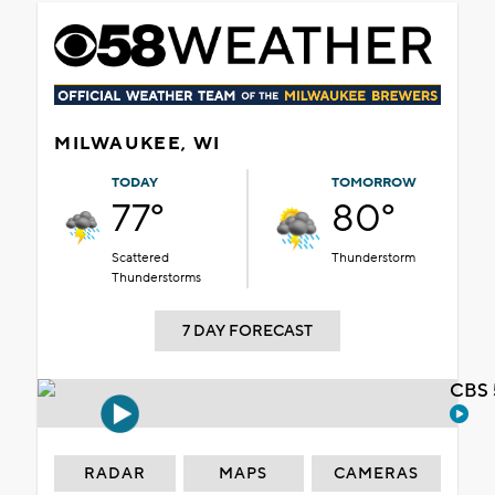
MILWAUKEE, WI
TODAY
TOMORROW
77°
80°
Scattered
Thunderstorm
Thunderstorms
7 DAY FORECAST
CBS 
RADAR
MAPS
CAMERAS