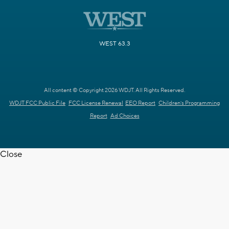
WEST 63.3
All content © Copyright 2026 WDJT. All Rights Reserved.
WDJT FCC Public File
FCC License Renewal
EEO Report
Children's Programming
Report
Ad Choices
Close