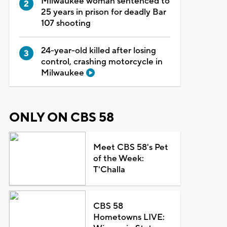
Milwaukee woman sentenced to
25 years in prison for deadly Bar
107 shooting
24-year-old killed after losing
control, crashing motorcycle in
Milwaukee
ONLY ON CBS 58
Meet CBS 58's Pet
of the Week:
T'Challa
CBS 58
Hometowns LIVE: