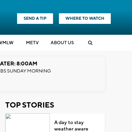
SEND A TIP
WHERE TO WATCH
WMLW
M
E
TV
ABOUT US
ATER: 8:00AM
BS SUNDAY MORNING
TOP STORIES
A day to stay
weather aware