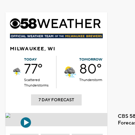
MILWAUKEE, WI
TODAY
TOMORROW
77°
80°
Scattered
Thunderstorm
Thunderstorms
7 DAY FORECAST
CBS 58
Foreca