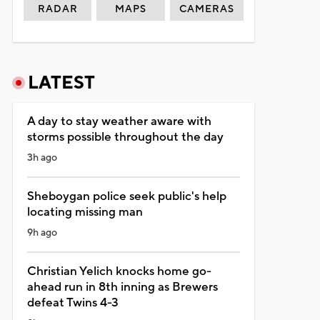
RADAR
MAPS
CAMERAS
LATEST
A day to stay weather aware with
storms possible throughout the day
3h ago
Sheboygan police seek public's help
locating missing man
9h ago
Christian Yelich knocks home go-
ahead run in 8th inning as Brewers
defeat Twins 4-3