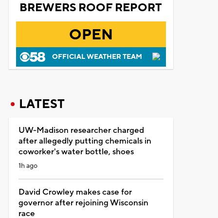
BREWERS ROOF REPORT
OPEN
OFFICIAL WEATHER TEAM
LATEST
UW-Madison researcher charged
after allegedly putting chemicals in
coworker's water bottle, shoes
1h ago
David Crowley makes case for
governor after rejoining Wisconsin
race