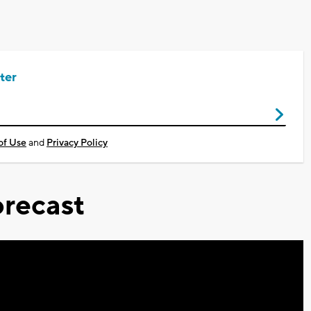
ter
of Use
and
Privacy Policy
recast