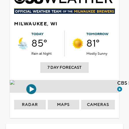
MILWAUKEE, WI
TODAY
TOMORROW
85°
81°
Rain at Night
Mostly Sunny
7 DAY FORECAST
CBS 
RADAR
MAPS
CAMERAS