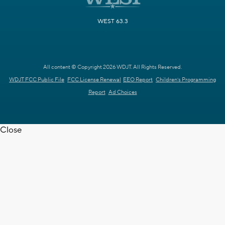
WEST 63.3
All content © Copyright 2026 WDJT. All Rights Reserved.
WDJT FCC Public File
FCC License Renewal
EEO Report
Children's Programming
Report
Ad Choices
Close