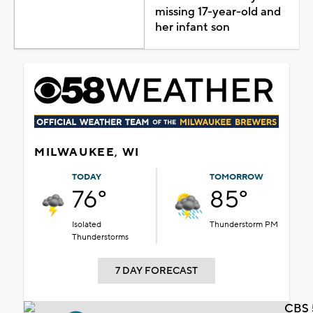
missing 17-year-old and
her infant son
MILWAUKEE, WI
TODAY
TOMORROW
76°
85°
Isolated
Thunderstorm PM
Thunderstorms
7 DAY FORECAST
CBS 