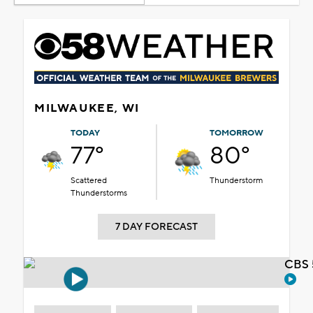
MILWAUKEE, WI
TODAY
TOMORROW
77°
80°
Scattered
Thunderstorm
Thunderstorms
7 DAY FORECAST
CBS 