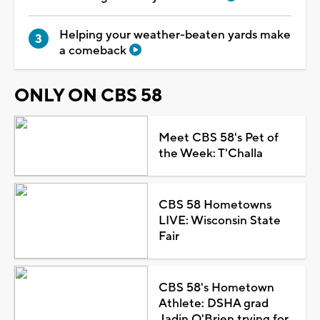
Helping your weather-beaten yards make
a comeback
ONLY ON CBS 58
Meet CBS 58's Pet of
the Week: T'Challa
CBS 58 Hometowns
LIVE: Wisconsin State
Fair
CBS 58's Hometown
Athlete: DSHA grad
Jadin O'Brien trying for