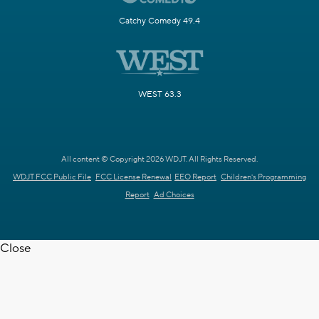
Catchy Comedy 49.4
WEST 63.3
All content © Copyright 2026 WDJT. All Rights Reserved.
WDJT FCC Public File
FCC License Renewal
EEO Report
Children's Programming
Report
Ad Choices
Close