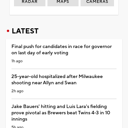
RADAR
MAPS
CAMERAS
LATEST
Final push for candidates in race for governor
on last day of early voting
1h ago
25-year-old hospitalized after Milwaukee
shooting near Allyn and Swan
2h ago
Jake Bauers' hitting and Luis Lara's fielding
prove pivotal as Brewers beat Twins 4-3 in 10
innings
5h ago