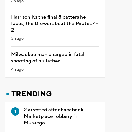
2h ago
Harrison Ks the final 8 batters he
faces, the Brewers beat the Pirates 4-
2
3h ago
Milwaukee man charged in fatal
shooting of his father
4h ago
TRENDING
2 arrested after Facebook
Marketplace robbery in
Muskego