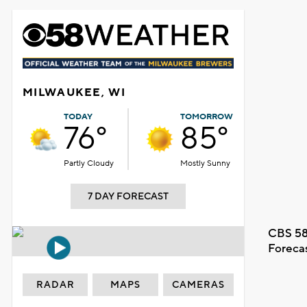
MILWAUKEE, WI
TODAY
TOMORROW
76°
85°
Partly Cloudy
Mostly Sunny
7 DAY FORECAST
CBS 58
Foreca
RADAR
MAPS
CAMERAS