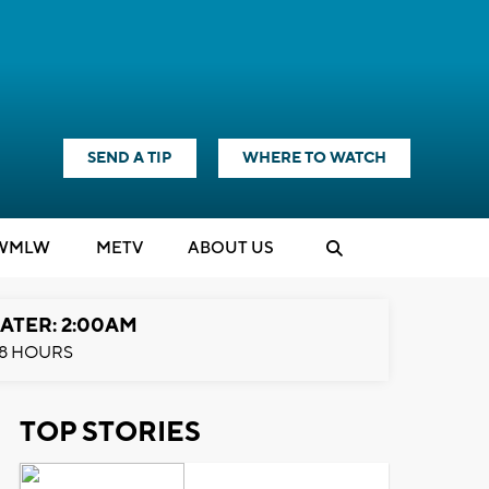
SEND A TIP
WHERE TO WATCH
WMLW
M
E
TV
ABOUT US
ATER: 2:00AM
8 HOURS
TOP STORIES