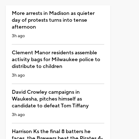
More arrests in Madison as quieter
day of protests turns into tense
afternoon
3h ago
Clement Manor residents assemble
activity bags for Milwaukee police to
distribute to children
3h ago
David Crowley campaigns in
Waukesha, pitches himself as
candidate to defeat Tom Tiffany
3h ago
Harrison Ks the final 8 batters he
faces, the Brewers beat the Pirates 4-