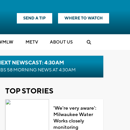
SEND A TIP
WHERE TO WATCH
WMLW
M
E
TV
ABOUT US
NEXT NEWSCAST: 4:30AM
BS 58 MORNING NEWS AT 4:30AM
TOP STORIES
'We're very aware':
Milwaukee Water
Works closely
monitoring