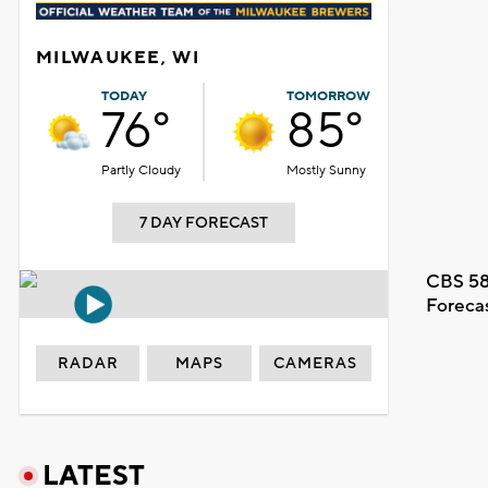
MILWAUKEE, WI
TODAY
TOMORROW
76°
85°
Partly Cloudy
Mostly Sunny
7 DAY FORECAST
CBS 58
Foreca
RADAR
MAPS
CAMERAS
LATEST