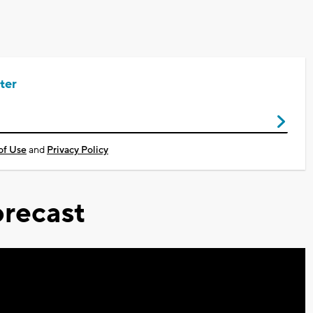
ter
of Use
and
Privacy Policy
recast