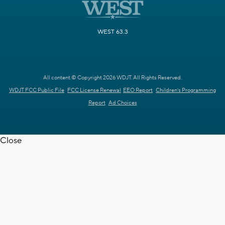
WEST 63.3
All content © Copyright 2026 WDJT. All Rights Reserved.
WDJT FCC Public File
FCC License Renewal
EEO Report
Children's Programming
Report
Ad Choices
Close