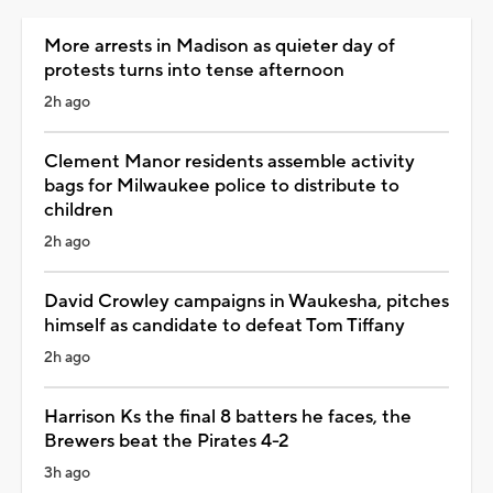
More arrests in Madison as quieter day of
protests turns into tense afternoon
2h ago
Clement Manor residents assemble activity
bags for Milwaukee police to distribute to
children
2h ago
David Crowley campaigns in Waukesha, pitches
himself as candidate to defeat Tom Tiffany
2h ago
Harrison Ks the final 8 batters he faces, the
Brewers beat the Pirates 4-2
3h ago