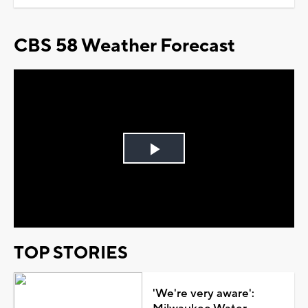
CBS 58 Weather Forecast
Play
Video
TOP STORIES
'We're very aware':