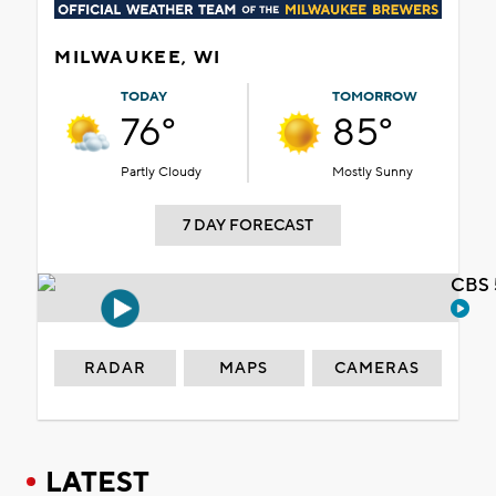
MILWAUKEE, WI
TODAY
TOMORROW
76°
85°
Partly Cloudy
Mostly Sunny
7 DAY FORECAST
CBS 
RADAR
MAPS
CAMERAS
LATEST