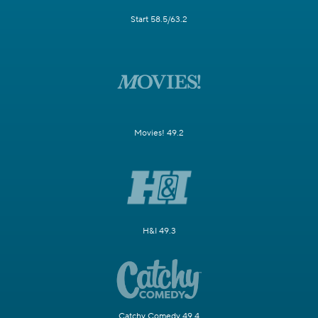
Start 58.5/63.2
Movies! 49.2
H&I 49.3
Catchy Comedy 49.4