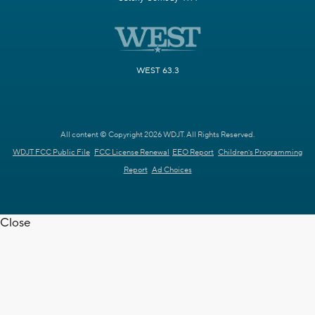
WEST 63.3
All content © Copyright 2026 WDJT. All Rights Reserved.
WDJT FCC Public File
FCC License Renewal
EEO Report
Children's Programming
Report
Ad Choices
Close