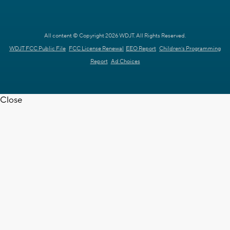
All content © Copyright 2026 WDJT. All Rights Reserved.
WDJT FCC Public File
FCC License Renewal
EEO Report
Children's Programming
Report
Ad Choices
Close