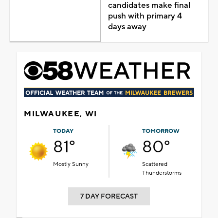
candidates make final
push with primary 4
days away
MILWAUKEE, WI
TODAY
TOMORROW
81°
80°
Mostly Sunny
Scattered
Thunderstorms
7 DAY FORECAST