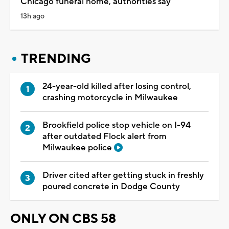
Chicago funeral home, authorities say
13h ago
TRENDING
24-year-old killed after losing control,
crashing motorcycle in Milwaukee
Brookfield police stop vehicle on I-94
after outdated Flock alert from
Milwaukee police
Driver cited after getting stuck in freshly
poured concrete in Dodge County
ONLY ON CBS 58