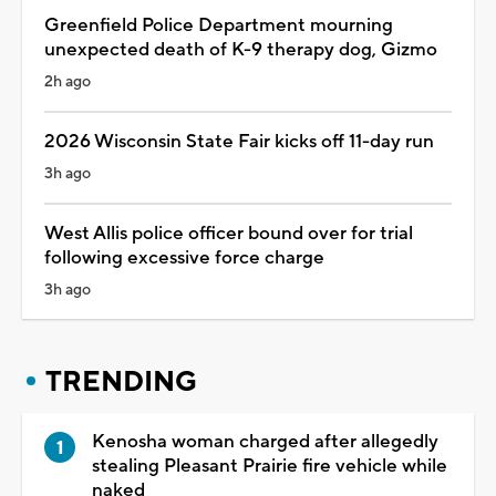
Greenfield Police Department mourning
unexpected death of K-9 therapy dog, Gizmo
2h ago
2026 Wisconsin State Fair kicks off 11-day run
3h ago
West Allis police officer bound over for trial
following excessive force charge
3h ago
TRENDING
Kenosha woman charged after allegedly
stealing Pleasant Prairie fire vehicle while
naked