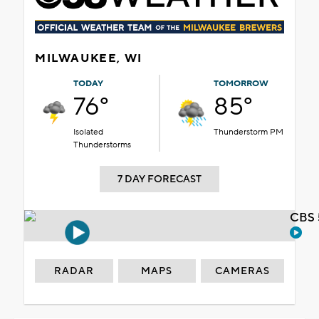
MILWAUKEE, WI
TODAY
TOMORROW
76°
85°
Isolated
Thunderstorm PM
Thunderstorms
7 DAY FORECAST
CBS 
RADAR
MAPS
CAMERAS