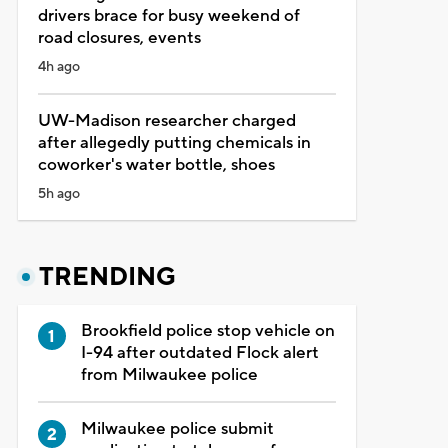
drivers brace for busy weekend of
road closures, events
4h ago
UW-Madison researcher charged
after allegedly putting chemicals in
coworker's water bottle, shoes
5h ago
TRENDING
Brookfield police stop vehicle on
I-94 after outdated Flock alert
from Milwaukee police
Milwaukee police submit