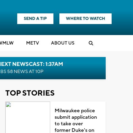
SEND A TIP
WHERE TO WATCH
WMLW
M
E
TV
ABOUT US
EXT NEWSCAST: 1:37AM
BS 58 NEWS AT 10P
TOP STORIES
Milwaukee police
submit application
to take over
former Duke's on