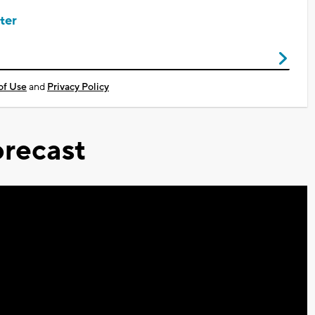
ter
of Use
and
Privacy Policy
recast