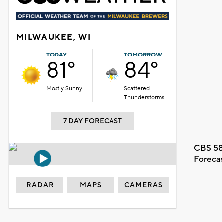
MILWAUKEE, WI
TODAY
TOMORROW
81°
84°
Mostly Sunny
Scattered
Thunderstorms
7 DAY FORECAST
CBS 58
Foreca
RADAR
MAPS
CAMERAS