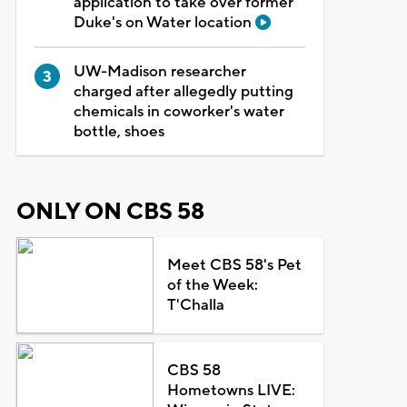
application to take over former
Duke's on Water location
UW-Madison researcher
charged after allegedly putting
chemicals in coworker's water
bottle, shoes
ONLY ON CBS 58
Meet CBS 58's Pet
of the Week:
T'Challa
CBS 58
Hometowns LIVE: